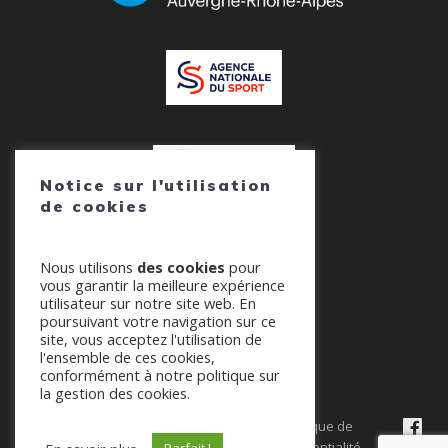
Notice sur l'utilisation
de cookies
Nous utilisons
des cookies
pour
vous garantir la meilleure expérience
utilisateur sur notre site web. En
poursuivant votre navigation sur ce
site, vous acceptez l'utilisation de
l'ensemble de ces cookies,
© 2026 AURA-PLANEUR. Tout droits réservés.
conformément à notre politique sur
la gestion des cookies.
Contacter le
Mentions
Politique de
Webmaster
|
légales
|
confidentialité