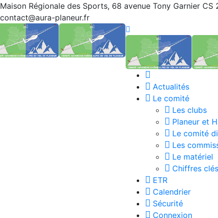
Passer
Maison Régionale des Sports, 68 avenue Tony Garnier C
au
contact@aura-planeur.fr
contenu
Accueil
Actualités
Le comité
Les clubs
Planeur et 
Le comité di
Les commis
Le matériel
Chiffres clé
ETR
Calendrier
Sécurité
Connexion