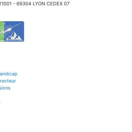
S 21001 - 69304 LYON CEDEX 07
Handicap
recteur
sions
s