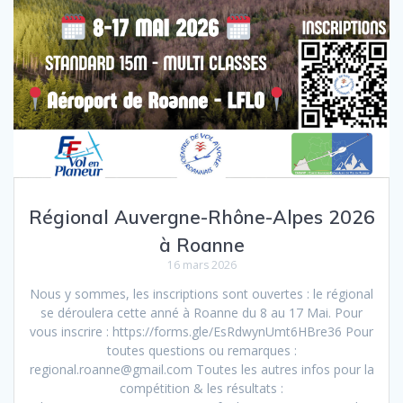
Régional Auvergne-Rhône-Alpes 2026
à Roanne
16 mars 2026
Nous y sommes, les inscriptions sont ouvertes : le régional
se déroulera cette anné à Roanne du 8 au 17 Mai. Pour
vous inscrire : https://forms.gle/EsRdwynUmt6HBre36 Pour
toutes questions ou remarques :
regional.roanne@gmail.com Toutes les autres infos pour la
compétition & les résultats :