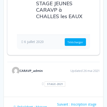
STAGE JEUNES
CARAVP à
CHALLES les EAUX
280.50 KB
9
Téléchargements
6 juillet 2020
Télécharger
CARAVP_admin
Updated 26 mai 2021
STAGE-2021
Navigation
Article
Suivant :
Inscription stage
Article
Précédent :
Maison